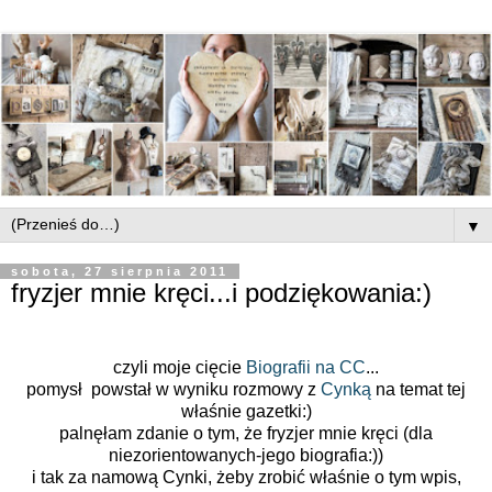
▼
sobota, 27 sierpnia 2011
fryzjer mnie kręci...i podziękowania:)
czyli moje cięcie
Biografii na CC
...
pomysł powstał w wyniku rozmowy z
Cynką
na temat tej
właśnie gazetki:)
palnęłam zdanie o tym, że fryzjer mnie kręci (dla
niezorientowanych-jego biografia:))
i tak za namową Cynki, żeby zrobić właśnie o tym wpis,